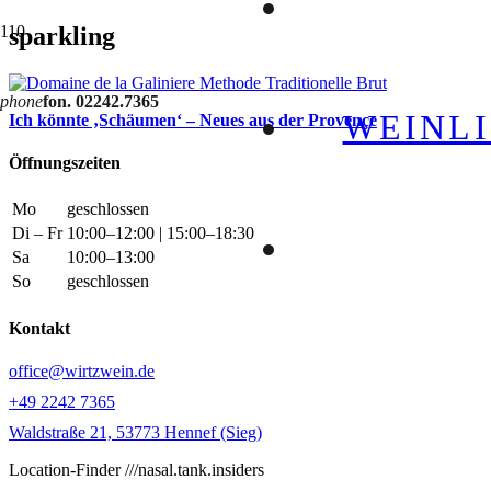
sparkling
phone
fon. 02242.7365
WEINLI
Ich könnte ‚Schäumen‘ – Neues aus der Provençe
Öffnungszeiten
Mo
geschlossen
Di – Fr
10:00–12:00 | 15:00–18:30
Sa
10:00–13:00
So
geschlossen
Kontakt
office@wirtzwein.de
+49 2242 7365
Waldstraße 21, 53773 Hennef (Sieg)
Location-Finder ///nasal.tank.insiders