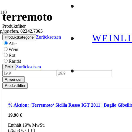
terremoto
Produktfilter
phone
fon. 02242.7365
WEINLI
Zurücksetzen
Produktkategorie
Alle
Wein
Rot
Rarität
Zurücksetzen
Preis
Anwenden
Produktfilter
% Aktion: ‚Terremoto‘ Sicilia Rosso IGT 2011 | Baglio Gibelli
19,90
€
Enthält 19% MwSt.
(
26,53
€
/ 1 L)